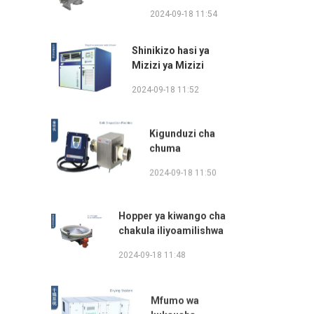
2024-09-18 11:54
Shinikizo hasi ya
Mizizi ya Mizizi
2024-09-18 11:52
Kigunduzi cha
chuma
2024-09-18 11:50
Hopper ya kiwango cha
chakula iliyoamilishwa
2024-09-18 11:48
Mfumo wa
kukausha