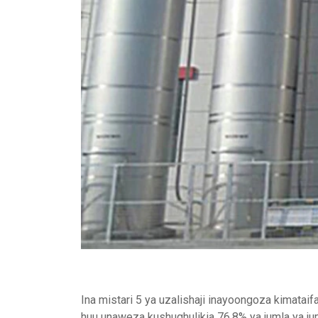
Ina mistari 5 ya uzalishaji inayoongoza kimatai
huu unaweza kushughulikia 76.8% ya jumla ya jum