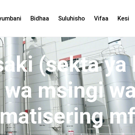
yumbani
Bidhaa
Suluhisho
Vifaa
Kesi
ki (sekta ya
i wa msingi wa
omatisering m