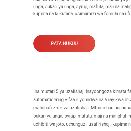
unga, sukari ya unga, syrup, mafuta, maji na malig
kupima na kukutana, usimamizi wa fomula na ufuat
PATA NUKUU
Ina mistari 5 ya uzalishaji inayoongoza kimatai
automatisering vifaa iliyoundwa na Vijay kwa mr
malighafi zote za uzalishaji. Mfumo huu unahusis
sukari ya unga, syrup, mafuta, maji na malighafi 
udhibiti wa joto, uchunguzi, usafirishaji, kupima 