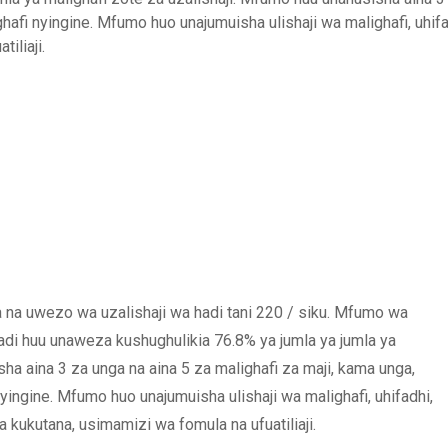
hafi nyingine. Mfumo huo unajumuisha ulishaji wa malighafi, uhifadh
iliaji.
fa na uwezo wa uzalishaji wa hadi tani 220 / siku. Mfumo wa
adi huu unaweza kushughulikia 76.8% ya jumla ya jumla ya
ha aina 3 za unga na aina 5 za malighafi za maji, kama unga,
nyingine. Mfumo huo unajumuisha ulishaji wa malighafi, uhifadhi,
na kukutana, usimamizi wa fomula na ufuatiliaji.