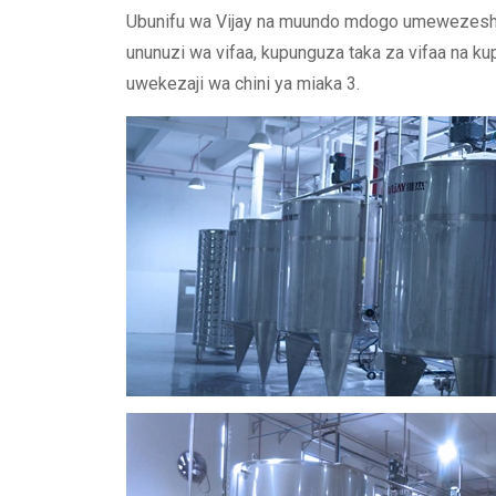
Ubunifu wa Vijay na muundo mdogo umewezesha 
ununuzi wa vifaa, kupunguza taka za vifaa na 
uwekezaji wa chini ya miaka 3.