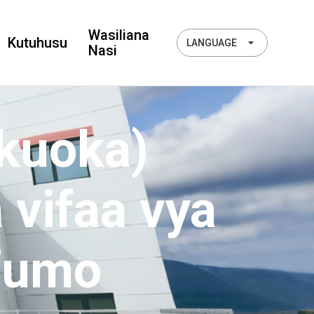
Wasiliana
Kutuhusu
LANGUAGE
Nasi
 kuoka)
 vifaa vya
fumo