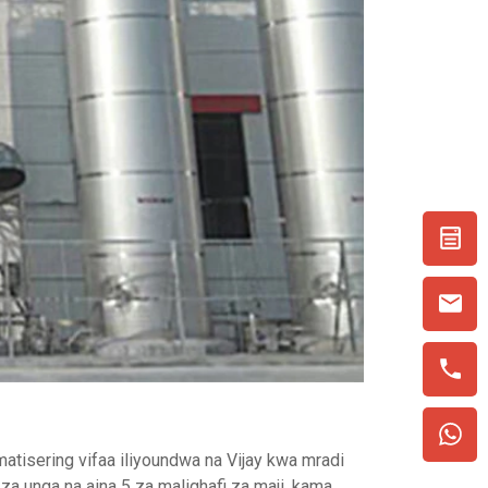
matisering vifaa iliyoundwa na Vijay kwa mradi
za unga na aina 5 za malighafi za maji, kama