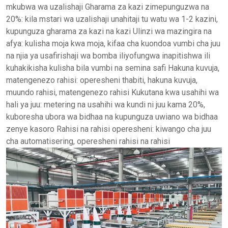
mkubwa wa uzalishaji Gharama za kazi zimepunguzwa na
20%: kila mstari wa uzalishaji unahitaji tu watu wa 1-2 kazini,
kupunguza gharama za kazi na kazi Ulinzi wa mazingira na
afya: kulisha moja kwa moja, kifaa cha kuondoa vumbi cha juu
na njia ya usafirishaji wa bomba iliyofungwa inapitishwa ili
kuhakikisha kulisha bila vumbi na semina safi Hakuna kuvuja,
matengenezo rahisi: operesheni thabiti, hakuna kuvuja,
muundo rahisi, matengenezo rahisi Kukutana kwa usahihi wa
hali ya juu: metering na usahihi wa kundi ni juu kama 20%,
kuboresha ubora wa bidhaa na kupunguza uwiano wa bidhaa
zenye kasoro Rahisi na rahisi operesheni: kiwango cha juu
cha automatisering, operesheni rahisi na rahisi