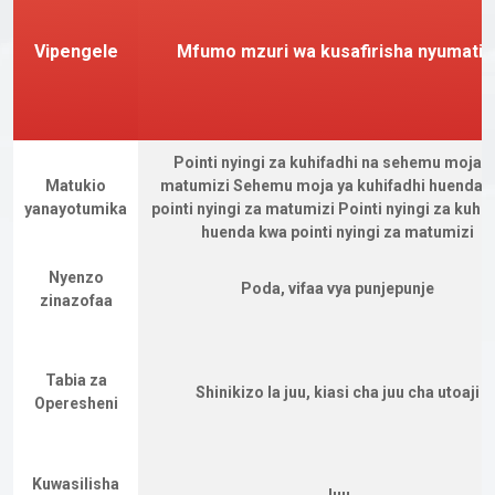
Vipengele
Mfumo mzuri wa kusafirisha nyumatik
Pointi nyingi za kuhifadhi na sehemu moja y
Matukio
matumizi Sehemu moja ya kuhifadhi huenda 
yanayotumika
pointi nyingi za matumizi Pointi nyingi za kuhif
huenda kwa pointi nyingi za matumizi
Nyenzo
Poda, vifaa vya punjepunje
zinazofaa
Tabia za
Shinikizo la juu, kiasi cha juu cha utoaji
Operesheni
Kuwasilisha