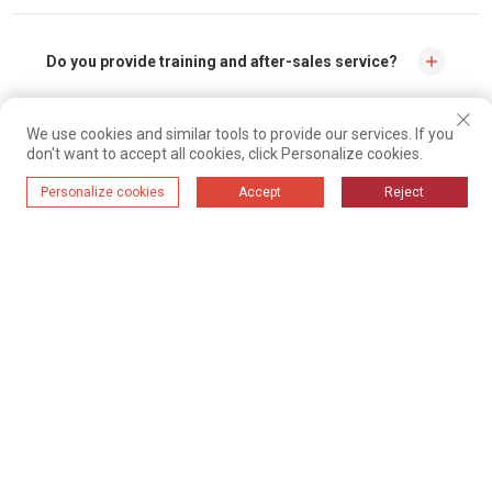
Do you provide training and after-sales service?
Yes, we will provide installation and training on site, and we have a
We use cookies and similar tools to provide our services. If you
professional service team that can solve all problems as soon as possible.
don't want to accept all cookies, click Personalize cookies.
During the suction process, is the suction speed
constant or adjustable?
Personalize cookies
Accept
Reject
You can adjust the speed by adjusting the nozzle slide.
How can I get a quote for your pneumatic
conveying system?
Contact us by mail, WeChat or WhatsApp about the type material you need to
convey, the volume, from to where to where it needs to go and we will send
you a flow diagram and quotation.